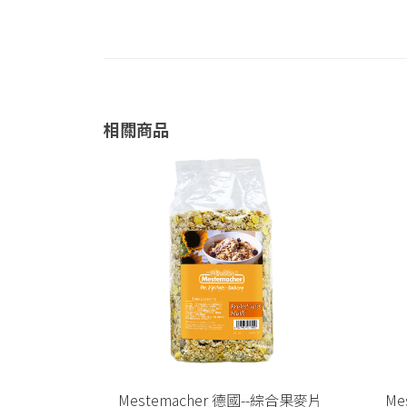
相關商品
-什錦水果穀片
Mestemacher 德國--綜合果麥片
Me