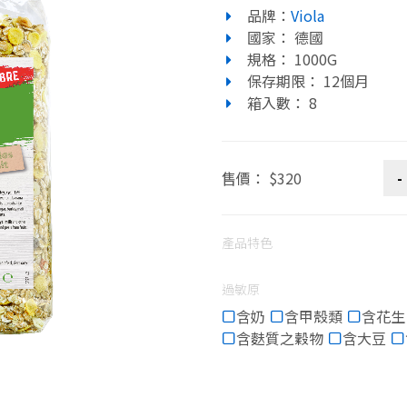
品牌：
Viola
國家： 德國
規格： 1000G
保存期限： 12個月
箱入數： 8
售價： $320
產品特色
過敏原
含奶
含甲殼類
含花生
含麩質之穀物
含大豆