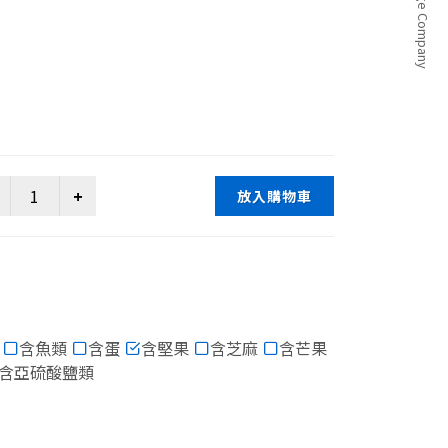
放入購物車
含魚類
含蛋
含堅果
含芝麻
含芒果
含亞硫酸鹽類