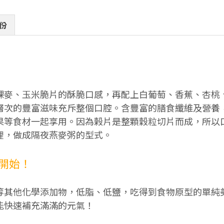
份
裸麥、玉米脆片的酥脆口感，再配上白葡萄、香蕉、杏桃
層次的豐富滋味充斥整個口腔。含豐富的膳食纖維及營養
果等食材一起享用。因為榖片是整顆穀粒切片而成，所以
裡，做成隔夜燕麥粥的型式。
開始！
等其他化學添加物，低脂、低鹽，吃得到食物原型的單純
能快速補充滿滿的元氣！