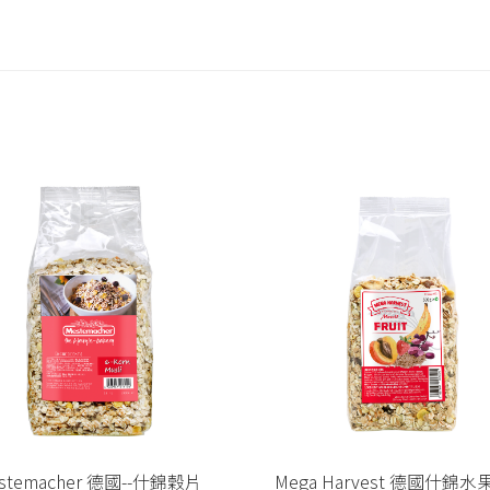
stemacher 德國--什錦穀片
Mega Harvest 德國什錦