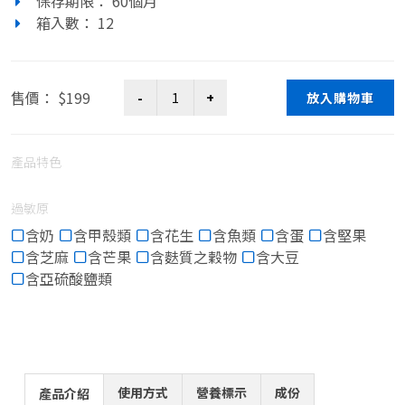
保存期限： 60個月
箱入數： 12
售價： $199
放入購物車
產品特色
過敏原
含奶
含甲殼類
含花生
含魚類
含蛋
含堅果
含芝麻
含芒果
含麩質之穀物
含大豆
含亞硫酸鹽類
使用方式
營養標示
成份
產品介紹