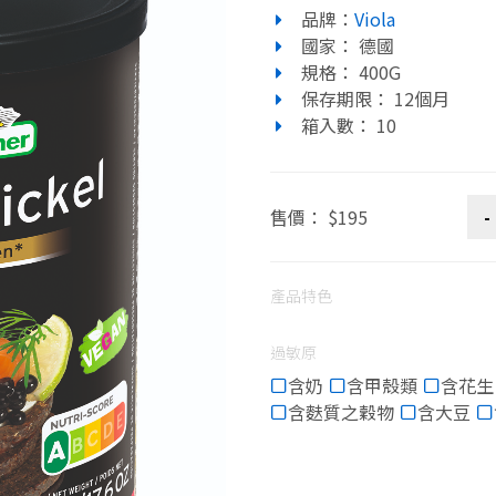
品牌：
Viola
國家： 德國
規格： 400G
保存期限： 12個月
箱入數： 10
售價： $195
產品特色
過敏原
含奶
含甲殼類
含花生
含麩質之穀物
含大豆