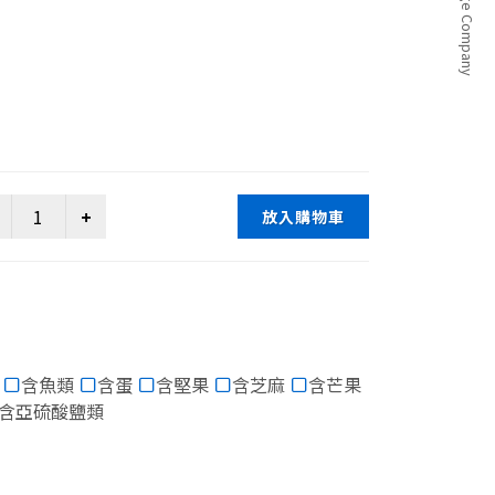
放入購物車
含魚類
含蛋
含堅果
含芝麻
含芒果
含亞硫酸鹽類