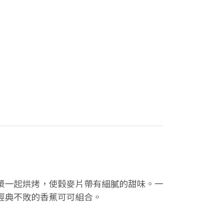
漿一起烘烤，使穀麥片帶有細膩的甜味。一
經典不敗的香蕉可可組合。