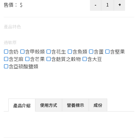
售價： $
產品特色
過敏原
含奶
含甲殼類
含花生
含魚類
含蛋
含堅果
含芝麻
含芒果
含麩質之穀物
含大豆
含亞硫酸鹽類
使用方式
營養標示
成份
產品介紹