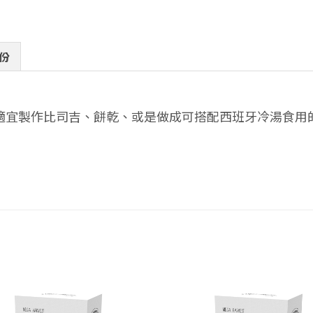
份
作比司吉、餅乾、或是做成可搭配西班牙冷湯食用的扁麵包(To