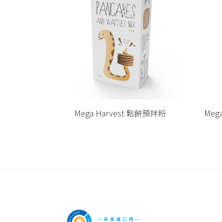
鬆餅預拌粉
Mega Harvest 法式可麗餅預拌粉
M