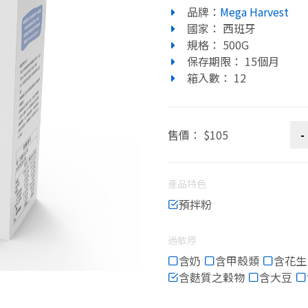
品牌：
Mega Harvest
國家： 西班牙
規格： 500G
保存期限： 15個月
箱入數： 12
售價： $105
產品特色
預拌粉
過敏原
含奶
含甲殼類
含花生
含麩質之穀物
含大豆