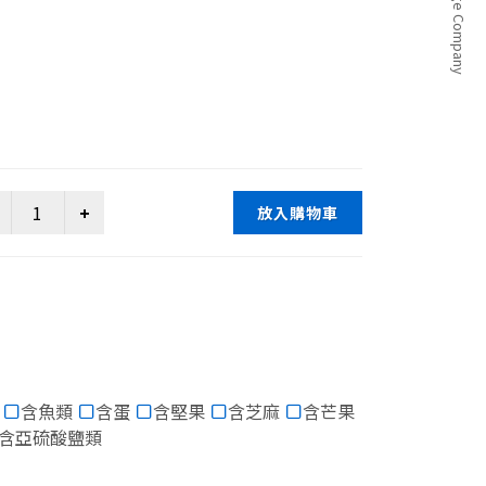
放入購物車
含魚類
含蛋
含堅果
含芝麻
含芒果
含亞硫酸鹽類