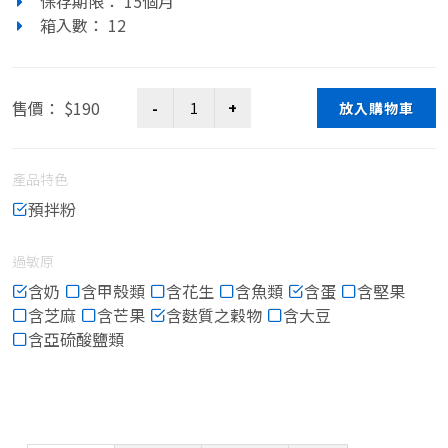
保存期限： 15個月
箱入數： 12
售價： $190
放入購物車
產品特色
預拌粉
過敏原
含奶
含甲殼類
含花生
含魚類
含蛋
含堅果
含芝麻
含芒果
含麩質之穀物
含大豆
含亞硫酸鹽類