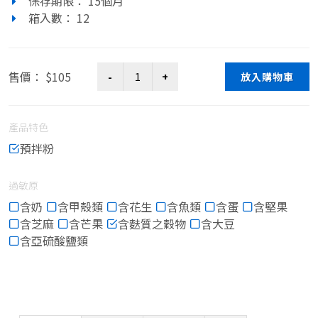
保存期限： 15個月
箱入數： 12
售價： $105
放入購物車
產品特色
預拌粉
過敏原
含奶
含甲殼類
含花生
含魚類
含蛋
含堅果
含芝麻
含芒果
含麩質之穀物
含大豆
含亞硫酸鹽類