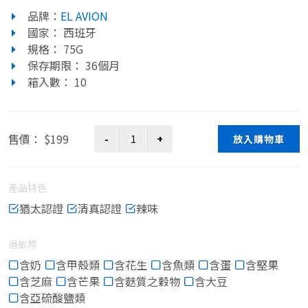
品牌：
EL AVION
國家： 西班牙
規格： 75G
保存期限： 36個月
箱入數： 10
售價： $199
放入購物車
產品特色
猶太認證
清真認證
辣味
過敏原
含奶
含甲殼類
含花生
含魚類
含蛋
含堅果
含芝麻
含芒果
含麩質之穀物
含大豆
含亞硫酸鹽類