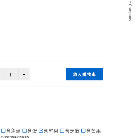
放入購物車
含魚類
含蛋
含堅果
含芝麻
含芒果