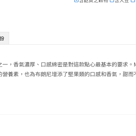
含麩質之穀物
含大豆
份
，香氣濃厚、口感綿密是對這款點心最基本的要求。Mega
的營養素，也為布朗尼增添了堅果類的口感和香氣，甜而