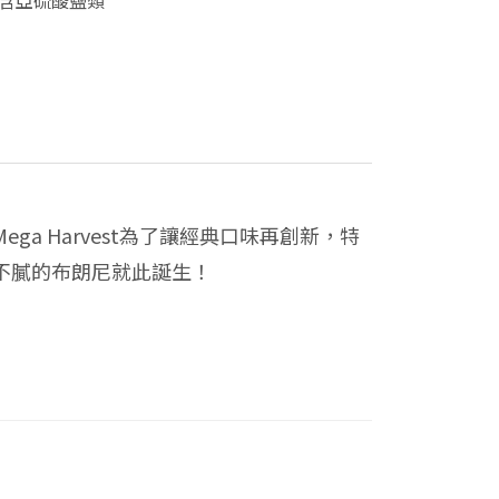
含亞硫酸鹽類
 Harvest為了讓經典口味再創新，特
不膩的布朗尼就此誕生！